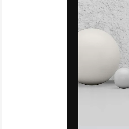
Креативная пл
ваших лучших 
подписчиков с
предприятий, а
Pусский