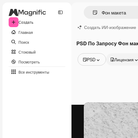
Создать
Создать ИИ-изображение
Главная
Поиск
PSD По Запросу Фон ма
Стоковый
PSD
Лицензия
Посмотреть
Все изображения
Все инструменты
Векторы
Иллюстрации
Фотографии
PSD
Шаблоны
Мокапы
Видео
Видеоролик
Моушн-дизайн
Видеошаблоны
Иконки
3D-модели
Шрифты