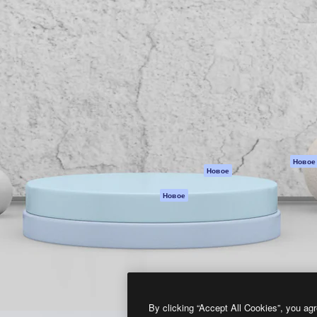
атформа для создания
Spaces
Academy
работ. Более 1 миллиона
ИИ-помощник
Документация п
реди креаторов,
Пакету ИИ
Генератор
гентств и студий.
изображений ИИ
Служба
поддержки
Генератор видео
ИИ
Условия и
положения
Генератор голоса
на основе ИИ
Политика
конфиденциальн
Стоковый контент
Оригиналы
MCP для
Новое
Новое
Claude/ChatGPT
Политика файло
cookie
Агенты
Новое
Центр доверия
API
Партнеры
Мобильное
приложение
Предприятие
Все инструменты
Magnific
By clicking “Accept All Cookies”, you agr