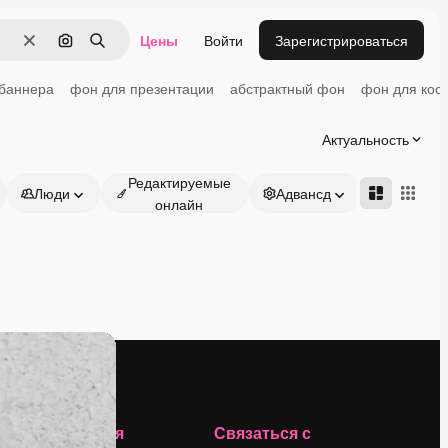
Цены
Войти
Зарегистрироваться
Очистить
Поиск по изображению
Поиск
баннера
фон для презентации
абстрактный фон
фон для кос
Актуальность
Редактируемые
Люди
Адвансд
онлайн
Компания
Связаться с