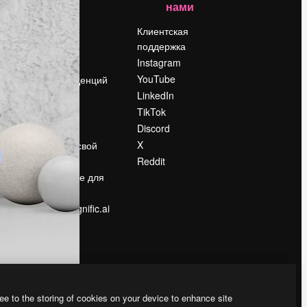
нами
Цены
о
О нас
Клиентская
поддержка
Reviews
Instagram
Вакансии
YouTube
Поиск тенденций
LinkedIn
Блог
TikTok
События
Discord
Slidesgo
ости
X
Продайте свой
контент
Reddit
в
Помещение для
прессы
Ищете magnific.ai
ee to the storing of cookies on your device to enhance site