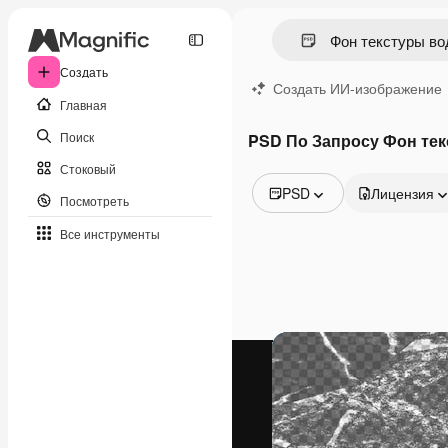
Создать
Создать ИИ-изображение
Главная
Поиск
PSD По Запросу Фон те
Стоковый
PSD
Лицензия
Посмотреть
Все изображения
Все инструменты
Векторы
Иллюстрации
Фотографии
PSD
Шаблоны
Мокапы
Видео
Видеоролик
Моушн-дизайн
Видеошаблоны
Иконки
3D-модели
Шрифты