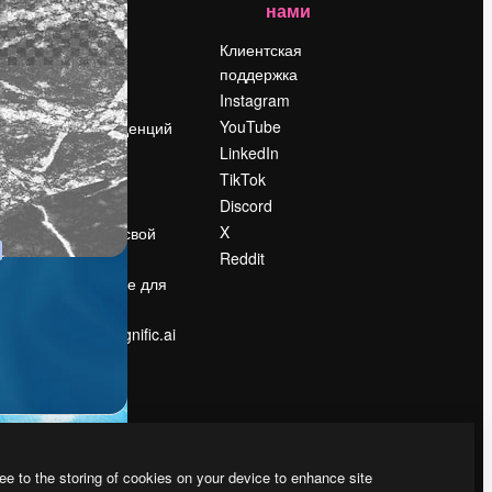
нами
Цены
о
О нас
Клиентская
поддержка
Reviews
Instagram
Вакансии
YouTube
Поиск тенденций
LinkedIn
Блог
TikTok
События
Discord
Slidesgo
ости
X
Продайте свой
контент
Reddit
в
Помещение для
прессы
Ищете magnific.ai
ee to the storing of cookies on your device to enhance site