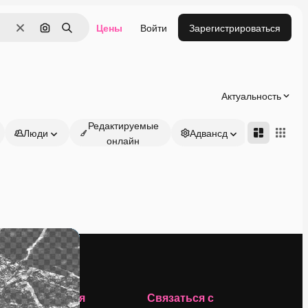
Цены
Войти
Зарегистрироваться
Очистить
Поиск по изображению
Поиск
Актуальность
Редактируемые
Люди
Адвансд
онлайн
Компания
Связаться с