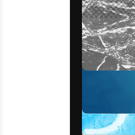
Креативная пл
ваших лучших 
подписчиков с
предприятий, а
Pусский