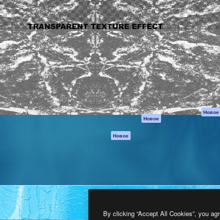
атформа для создания
Spaces
Academy
работ. Более 1 миллиона
ИИ-помощник
Документация п
реди креаторов,
Пакету ИИ
Генератор
гентств и студий.
изображений ИИ
Служба
поддержки
Генератор видео
ИИ
Условия и
положения
Генератор голоса
на основе ИИ
Политика
конфиденциальн
Стоковый контент
Оригиналы
MCP для
Новое
Новое
Claude/ChatGPT
Политика файло
cookie
Агенты
Новое
Центр доверия
API
Партнеры
Мобильное
приложение
Предприятие
Все инструменты
Magnific
By clicking “Accept All Cookies”, you agr