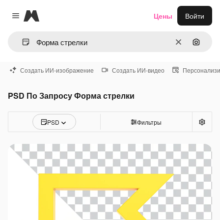
Magnific
Цены
Войти
Close menu
Очистить
Поиск 
Создать ИИ-изображение
Создать ИИ-видео
Персонализи
PSD По Запросу Форма стрелки
PSD
Фильтры