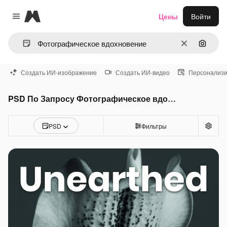
Magnific
Цены
Войти
Close menu
Очистить
Поиск 
Создать ИИ-изображение
Создать ИИ-видео
Персонализи
PSD По Запросу Фотографическое вдохновение
PSD
Фильтры