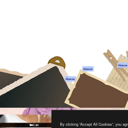
атформа для создания
Spaces
Academy
работ. Более 1 миллиона
ИИ-помощник
Документация п
реди креаторов,
Пакету ИИ
Генератор
гентств и студий.
изображений ИИ
Служба
поддержки
Генератор видео
ИИ
Условия и
положения
Генератор голоса
на основе ИИ
Политика
конфиденциальн
Стоковый контент
Оригиналы
MCP для
Новое
Новое
Claude/ChatGPT
Политика файло
cookie
Агенты
Новое
Центр доверия
API
Партнеры
Мобильное
приложение
Предприятие
Все инструменты
Magnific
By clicking “Accept All Cookies”, you agr