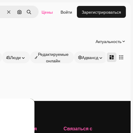
Цены
Войти
Зарегистрироваться
Очистить
Поиск по изображению
Поиск
Актуальность
Редактируемые
Люди
Адвансд
онлайн
Компания
Связаться с