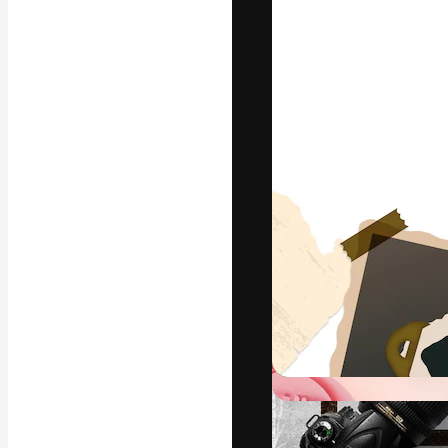
Креативная пл
ваших лучших 
подписчиков с
предприятий, а
Pусский