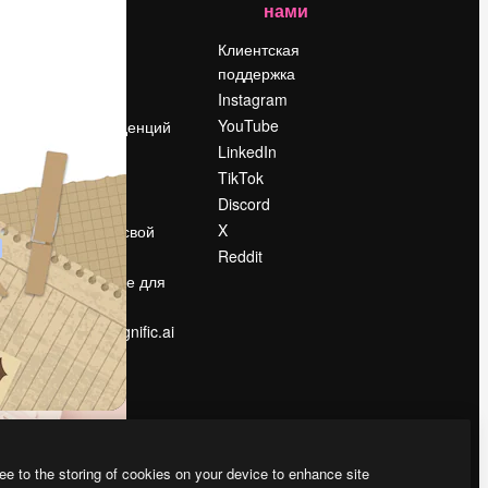
нами
Цены
о
О нас
Клиентская
поддержка
Reviews
Instagram
Вакансии
YouTube
Поиск тенденций
LinkedIn
Блог
TikTok
События
Discord
Slidesgo
ости
X
Продайте свой
контент
Reddit
в
Помещение для
прессы
Ищете magnific.ai
ee to the storing of cookies on your device to enhance site