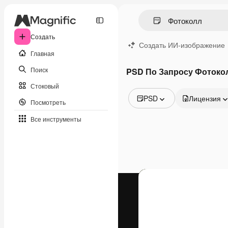
Создать
Создать ИИ-изображение
Главная
Поиск
PSD По Запросу Фотоко
Стоковый
PSD
Лицензия
Посмотреть
Все изображения
Все инструменты
Векторы
Иллюстрации
Фотографии
PSD
Шаблоны
Мокапы
Видео
Видеоролик
Моушн-дизайн
Видеошаблоны
Иконки
3D-модели
Шрифты