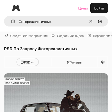
Magnific
Цены
Войти
Close menu
Очистить
Поиск 
Создать ИИ-изображение
Создать ИИ-видео
Персонализи
PSD По Запросу Фотореалистичных
PSD
Фильтры