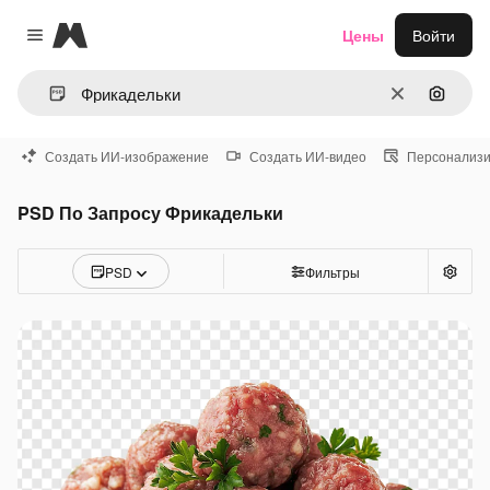
Magnific
Цены
Войти
Close menu
Очистить
Поиск 
Создать ИИ-изображение
Создать ИИ-видео
Персонализи
PSD По Запросу Фрикадельки
PSD
Фильтры