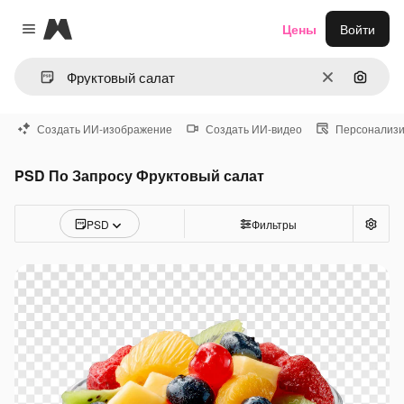
Magnific
Цены
Войти
Close menu
Очистить
Поиск 
Создать ИИ-изображение
Создать ИИ-видео
Персонализи
PSD По Запросу Фруктовый салат
PSD
Фильтры