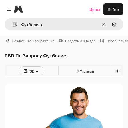
Magnific
Цены
Войти
Close menu
Очистить
Поиск 
Создать ИИ-изображение
Создать ИИ-видео
Персонализи
PSD По Запросу Футболист
PSD
Фильтры