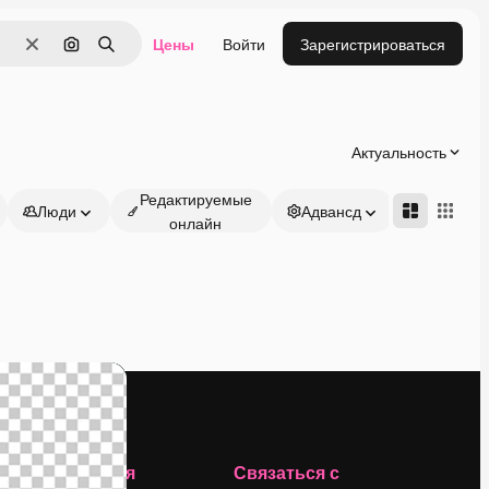
Цены
Войти
Зарегистрироваться
Очистить
Поиск по изображению
Поиск
Актуальность
Редактируемые
Люди
Адвансд
онлайн
Компания
Связаться с