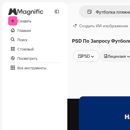
Создать
Создать ИИ-изображение
Главная
Поиск
PSD По Запросу Футбол
Стоковый
PSD
Лицензия
Посмотреть
Все изображения
Все инструменты
Векторы
Иллюстрации
Фотографии
PSD
Шаблоны
Мокапы
Видео
Видеоролик
Моушн-дизайн
Видеошаблоны
Иконки
3D-модели
Шрифты