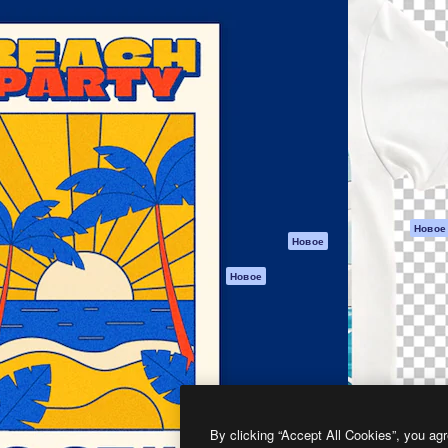
атформа для создания
Spaces
Academy
работ. Более 1 миллиона
ИИ-помощник
Документация п
реди креаторов,
Пакету ИИ
Генератор
гентств и студий.
изображений ИИ
Служба
поддержки
Генератор видео
ИИ
Условия и
положения
Генератор голоса
на основе ИИ
Политика
конфиденциальн
Стоковый контент
Оригиналы
MCP для
Новое
Новое
Claude/ChatGPT
Политика файло
cookie
Агенты
Новое
Центр доверия
API
Партнеры
Мобильное
приложение
Предприятие
Все инструменты
Magnific
By clicking “Accept All Cookies”, you agr