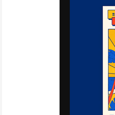
Креативная пл
ваших лучших 
подписчиков с
предприятий, а
Pусский