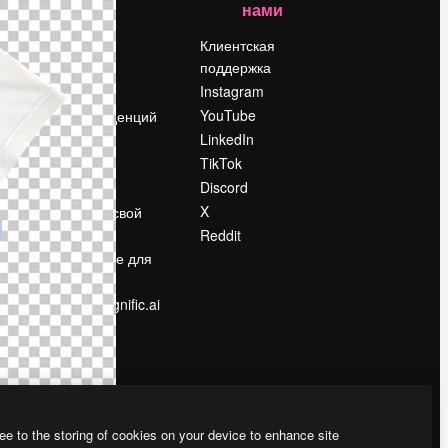
нами
Цены
о
О нас
Клиентская
поддержка
Reviews
Instagram
Вакансии
YouTube
Поиск тенденций
LinkedIn
Блог
TikTok
События
Discord
Slidesgo
ости
X
Продайте свой
контент
Reddit
в
Помещение для
прессы
Ищете magnific.ai
ee to the storing of cookies on your device to enhance site