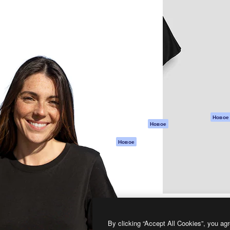
атформа для создания
Spaces
Academy
работ. Более 1 миллиона
ИИ-помощник
Документация п
реди креаторов,
Пакету ИИ
Генератор
гентств и студий.
изображений ИИ
Служба
поддержки
Генератор видео
ИИ
Условия и
положения
Генератор голоса
на основе ИИ
Политика
конфиденциальн
Стоковый контент
Оригиналы
MCP для
Новое
Новое
Claude/ChatGPT
Политика файло
cookie
Агенты
Новое
Центр доверия
API
Партнеры
Мобильное
приложение
Предприятие
Все инструменты
Magnific
By clicking “Accept All Cookies”, you agr