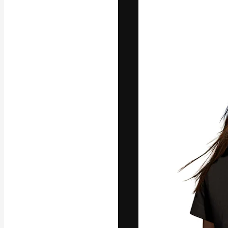
Креативная пл
ваших лучших 
подписчиков с
предприятий, а
Pусский