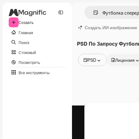
Создать
Создать ИИ-изображение
Главная
Поиск
PSD По Запросу Футбол
Стоковый
PSD
Лицензия
Посмотреть
Все изображения
Все инструменты
Векторы
Иллюстрации
Фотографии
PSD
Шаблоны
Мокапы
Видео
Видеоролик
Моушн-дизайн
Видеошаблоны
Иконки
3D-модели
Шрифты