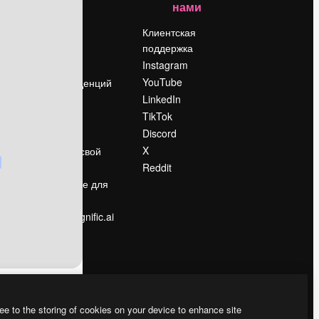
нами
Цены
о
О нас
Клиентская
поддержка
Reviews
Instagram
Вакансии
YouTube
Поиск тенденций
LinkedIn
Блог
TikTok
События
Discord
Slidesgo
ости
X
Продайте свой
контент
Reddit
в
Помещение для
прессы
Ищете magnific.ai
ee to the storing of cookies on your device to enhance site