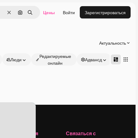
Цены
Войти
Зарегистрироваться
Очистить
Поиск по изображению
Поиск
Актуальность
Редактируемые
Люди
Адвансд
онлайн
Компания
Связаться с