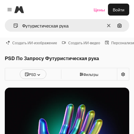
Magnific
Цены
Войти
Close menu
Очистить
Поиск 
Создать ИИ-изображение
Создать ИИ-видео
Персонализи
PSD По Запросу Футуристическая рука
PSD
Фильтры