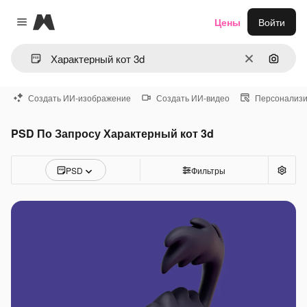
Magnific
Цены
Войти
Close menu
Очистить
Поиск 
Создать ИИ-изображение
Создать ИИ-видео
Персонализи
PSD По Запросу Характерный кот 3d
PSD
Фильтры