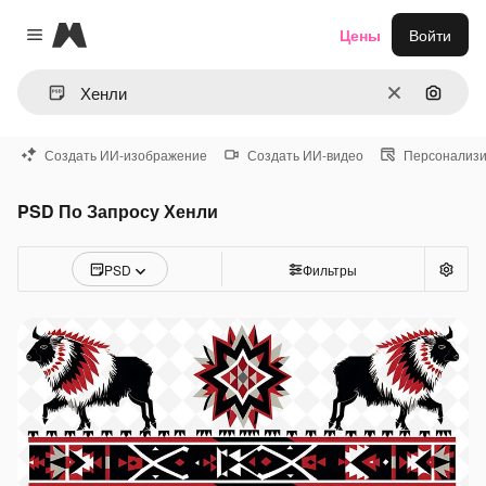
Magnific
Цены
Войти
Close menu
Очистить
Поиск 
Создать ИИ-изображение
Создать ИИ-видео
Персонализи
PSD По Запросу Хенли
PSD
Фильтры