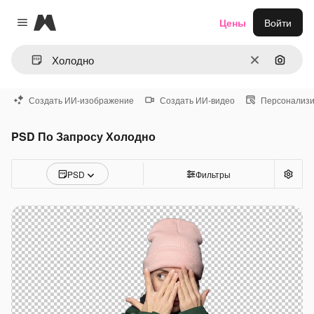
Magnific
Цены
Войти
Close menu
Очистить
Поиск 
Создать ИИ-изображение
Создать ИИ-видео
Персонализи
PSD По Запросу Холодно
PSD
Фильтры