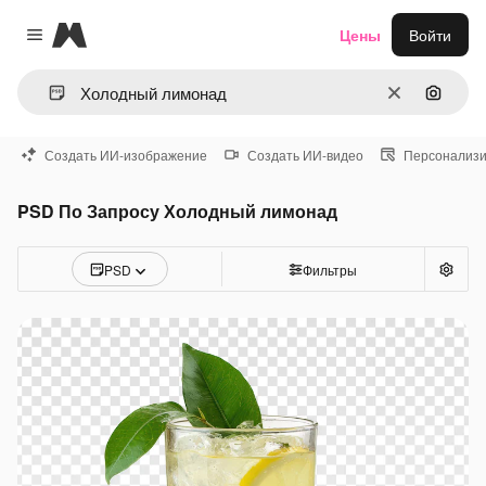
Magnific
Цены
Войти
Close menu
Очистить
Поиск 
Создать ИИ-изображение
Создать ИИ-видео
Персонализи
PSD По Запросу Холодный лимонад
PSD
Фильтры