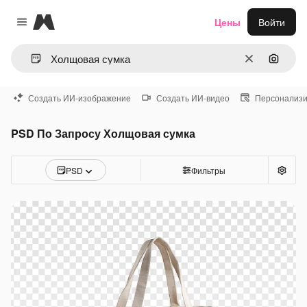
Magnific
Цены
Войти
Close menu
Очистить
Поиск 
Создать ИИ-изображение
Создать ИИ-видео
Персонализи
PSD По Запросу Холщовая сумка
PSD
Фильтры