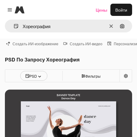
Magnific
Цены
Войти
Close menu
Очистить
Поиск 
Создать ИИ-изображение
Создать ИИ-видео
Персонализи
PSD По Запросу Хореография
PSD
Фильтры