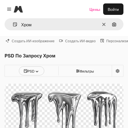
Magnific
Цены
Войти
Close menu
Очистить
Поиск 
Создать ИИ-изображение
Создать ИИ-видео
Персонализи
PSD По Запросу Хром
PSD
Фильтры