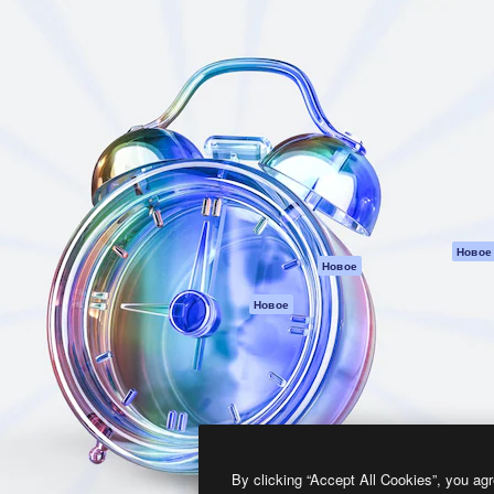
атформа для создания
Spaces
Academy
работ. Более 1 миллиона
ИИ-помощник
Документация п
реди креаторов,
Пакету ИИ
Генератор
гентств и студий.
изображений ИИ
Служба
поддержки
Генератор видео
ИИ
Условия и
положения
Генератор голоса
на основе ИИ
Политика
конфиденциальн
Стоковый контент
Оригиналы
MCP для
Новое
Новое
Claude/ChatGPT
Политика файло
cookie
Агенты
Новое
Центр доверия
API
Партнеры
Мобильное
приложение
Предприятие
Все инструменты
Magnific
By clicking “Accept All Cookies”, you agr