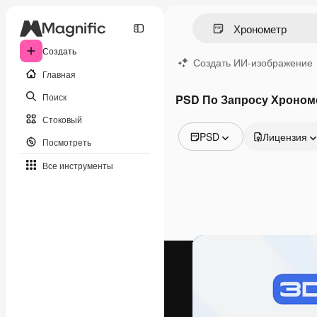
Создать
Создать ИИ-изображение
Главная
Поиск
PSD По Запросу Хроном
Стоковый
PSD
Лицензия
Посмотреть
Все изображения
Все инструменты
Векторы
Иллюстрации
Фотографии
PSD
Шаблоны
Мокапы
Видео
Видеоролик
Моушн-дизайн
Видеошаблоны
Иконки
3D-модели
Шрифты