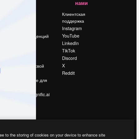
нами
Цены
о
О нас
Клиентская
поддержка
Reviews
Instagram
Вакансии
YouTube
Поиск тенденций
LinkedIn
Блог
TikTok
События
Discord
Slidesgo
ости
X
Продайте свой
контент
Reddit
в
Помещение для
прессы
Ищете magnific.ai
ee to the storing of cookies on your device to enhance site