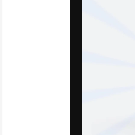
Креативная пл
ваших лучших 
подписчиков с
предприятий, а
Pусский