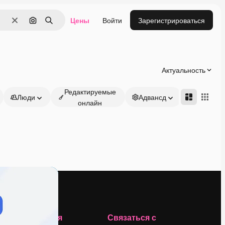
Цены
Войти
Зарегистрироваться
Очистить
Поиск по изображению
Поиск
Актуальность
Редактируемые
Люди
Адвансд
онлайн
Компания
Связаться с