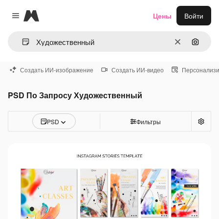
Magnific
Цены
Войти
Close menu
Очистить
Поиск 
Создать ИИ-изображение
Создать ИИ-видео
Персонализи
PSD По Запросу Художественный
PSD
Фильтры