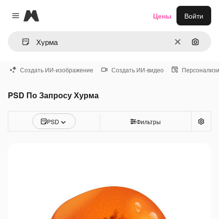
Magnific
Цены
Войти
Close menu
Очистить
Поиск 
Создать ИИ-изображение
Создать ИИ-видео
Персонализи
PSD По Запросу Хурма
PSD
Фильтры