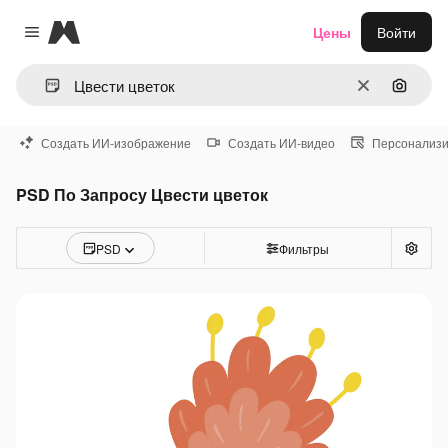
Magnific
Цены
Войти
Close menu
Очистить
Поиск 
Создать ИИ-изображение
Создать ИИ-видео
Персонализи
PSD По Запросу Цвести цветок
PSD
Фильтры