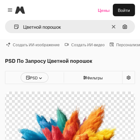
Magnific
Цены
Войти
Close menu
Очистить
Поиск 
Создать ИИ-изображение
Создать ИИ-видео
Персонализи
PSD По Запросу Цветной порошок
PSD
Фильтры