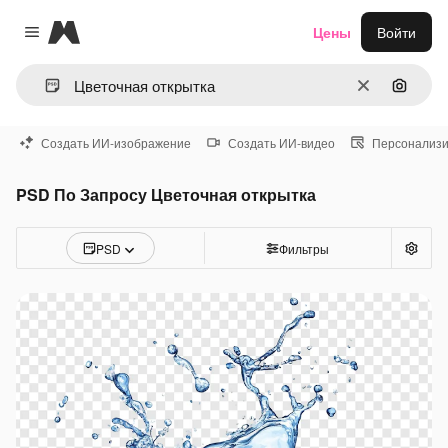
Magnific
Цены
Войти
Close menu
Очистить
Поиск 
Создать ИИ-изображение
Создать ИИ-видео
Персонализи
PSD По Запросу Цветочная открытка
PSD
Фильтры