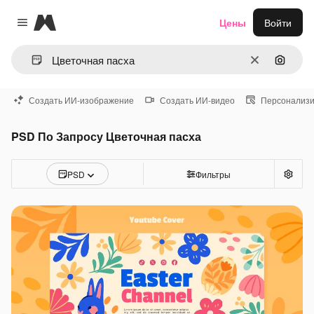
Magnific
Цены
Войти
Close menu
Очистить
Поиск 
Создать ИИ-изображение
Создать ИИ-видео
Персонализи
PSD По Запросу Цветочная пасха
PSD
Фильтры