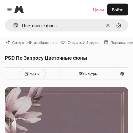
Magnific
Цены
Войти
Close menu
Очистить
Поиск 
Создать ИИ-изображение
Создать ИИ-видео
Персонализи
PSD По Запросу Цветочные фоны
PSD
Фильтры