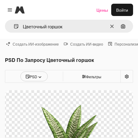
Magnific
Цены
Войти
Close menu
Очистить
Поиск 
Создать ИИ-изображение
Создать ИИ-видео
Персонализи
PSD По Запросу Цветочный горшок
PSD
Фильтры