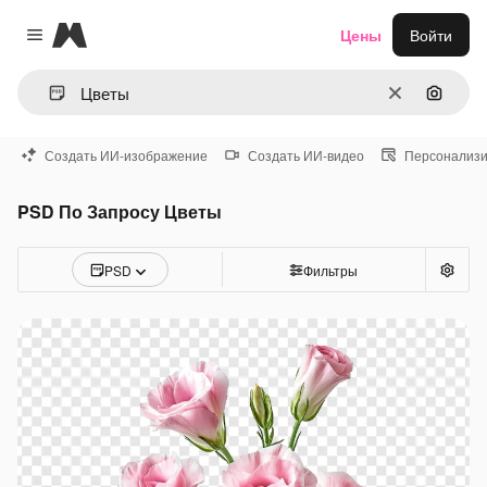
Magnific
Цены
Войти
Close menu
Очистить
Поиск 
Создать ИИ-изображение
Создать ИИ-видео
Персонализи
PSD По Запросу Цветы
PSD
Фильтры