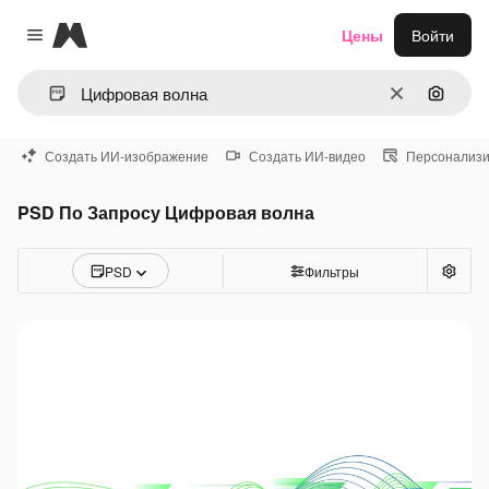
Magnific
Цены
Войти
Close menu
Очистить
Поиск 
Создать ИИ-изображение
Создать ИИ-видео
Персонализи
PSD По Запросу Цифровая волна
PSD
Фильтры