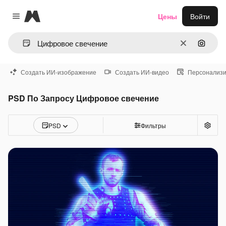
Magnific
Цены
Войти
Close menu
Очистить
Поиск 
Создать ИИ-изображение
Создать ИИ-видео
Персонализи
PSD По Запросу Цифровое свечение
PSD
Фильтры