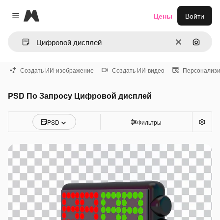
Magnific
Цены
Войти
Close menu
Очистить
Поиск 
Создать ИИ-изображение
Создать ИИ-видео
Персонализи
PSD По Запросу Цифровой дисплей
PSD
Фильтры