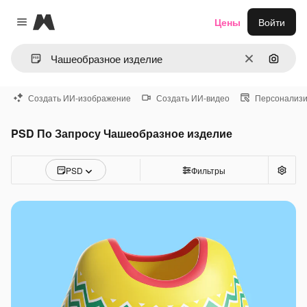
Magnific
Цены
Войти
Close menu
Очистить
Поиск 
Создать ИИ-изображение
Создать ИИ-видео
Персонализи
PSD По Запросу Чашеобразное изделие
PSD
Фильтры