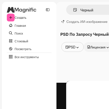
Создать
Создать ИИ-изображение
Главная
Поиск
PSD По Запросу Черный
Стоковый
PSD
Лицензия
Посмотреть
Все изображения
Все инструменты
Векторы
Иллюстрации
Фотографии
PSD
Шаблоны
Мокапы
Видео
Видеоролик
Моушн-дизайн
Видеошаблоны
Иконки
3D-модели
Шрифты