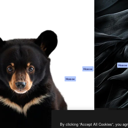
атформа для создания
Spaces
Academy
работ. Более 1 миллиона
ИИ-помощник
Документация п
реди креаторов,
Пакету ИИ
Генератор
гентств и студий.
изображений ИИ
Служба
поддержки
Генератор видео
ИИ
Условия и
положения
Генератор голоса
на основе ИИ
Политика
конфиденциальн
Стоковый контент
Оригиналы
MCP для
Новое
Новое
Claude/ChatGPT
Политика файло
cookie
Агенты
Новое
Центр доверия
API
Партнеры
Мобильное
приложение
Предприятие
Все инструменты
Magnific
By clicking “Accept All Cookies”, you agr