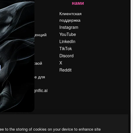
нами
Цены
о
О нас
Клиентская
поддержка
Reviews
Instagram
Вакансии
YouTube
Поиск тенденций
LinkedIn
Блог
TikTok
События
Discord
Slidesgo
ости
X
Продайте свой
контент
Reddit
в
Помещение для
прессы
Ищете magnific.ai
ee to the storing of cookies on your device to enhance site