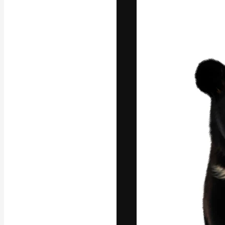
Креативная пл
ваших лучших 
подписчиков с
предприятий, а
Pусский