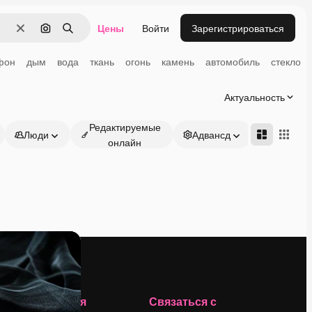
Цены
Войти
Зарегистрироваться
Очистить
Поиск по изображению
Поиск
фон
дым
вода
ткань
огонь
камень
автомобиль
стекло
Актуальность
Редактируемые
Люди
Адвансд
онлайн
Компания
Связаться с