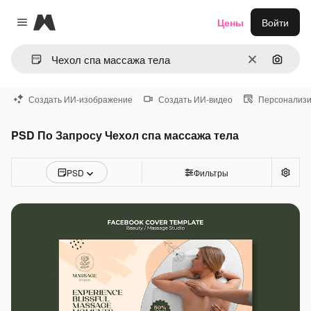
Magnific
Цены
Войти
Close menu
Очистить
Поиск 
Создать ИИ-изображение
Создать ИИ-видео
Персонализи
PSD По Запросу Чехол спа массажа тела
PSD
Фильтры