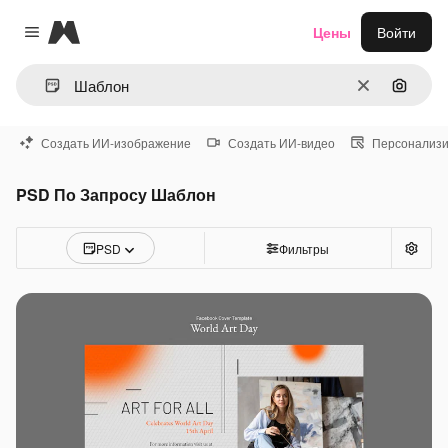
Magnific
Цены
Войти
Close menu
Очистить
Поиск 
Создать ИИ-изображение
Создать ИИ-видео
Персонализи
PSD По Запросу Шаблон
PSD
Фильтры