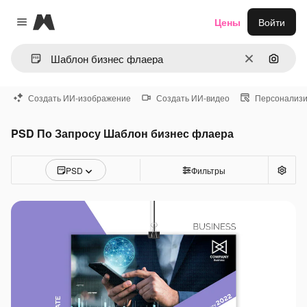
Magnific
Цены
Войти
Close menu
Очистить
Поиск 
Создать ИИ-изображение
Создать ИИ-видео
Персонализи
PSD По Запросу Шаблон бизнес флаера
PSD
Фильтры