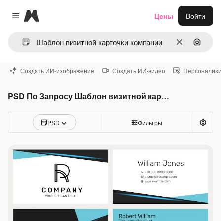
Magnific
Цены
Войти
Close menu
Очистить
Поиск 
Создать ИИ-изображение
Создать ИИ-видео
Персонализи
PSD По Запросу Шаблон визитной карточки компании
PSD
Фильтры