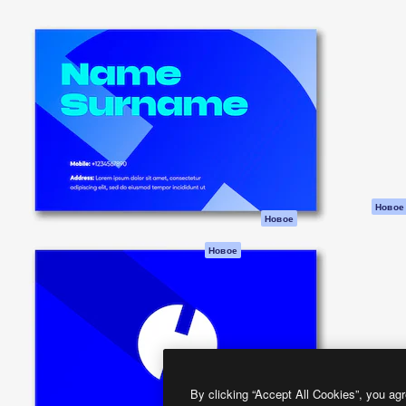
атформа для создания
Spaces
Academy
работ. Более 1 миллиона
ИИ-помощник
Документация п
реди креаторов,
Пакету ИИ
Генератор
гентств и студий.
изображений ИИ
Служба
поддержки
Генератор видео
ИИ
Условия и
положения
Генератор голоса
на основе ИИ
Политика
конфиденциальн
Стоковый контент
Оригиналы
MCP для
Новое
Новое
Claude/ChatGPT
Политика файло
cookie
Агенты
Новое
Центр доверия
API
Партнеры
Мобильное
приложение
Предприятие
Все инструменты
Magnific
By clicking “Accept All Cookies”, you agr