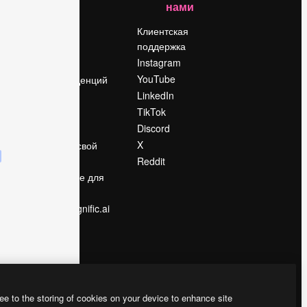
нами
Цены
о
О нас
Клиентская
поддержка
Reviews
Instagram
Вакансии
YouTube
Поиск тенденций
LinkedIn
Блог
TikTok
События
Discord
Slidesgo
ости
X
Продайте свой
контент
Reddit
в
Помещение для
прессы
Ищете magnific.ai
ee to the storing of cookies on your device to enhance site