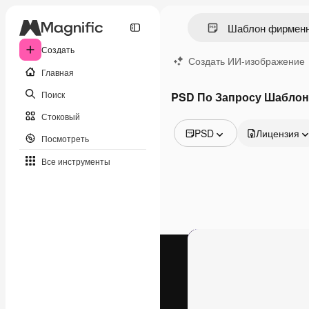
Создать
Создать ИИ-изображение
Главная
Поиск
PSD По Запросу Шаблон
Стоковый
PSD
Лицензия
Посмотреть
Все изображения
Все инструменты
Векторы
Иллюстрации
Фотографии
PSD
Шаблоны
Мокапы
Видео
Видеоролик
Моушн-дизайн
Видеошаблоны
Иконки
3D-модели
Шрифты