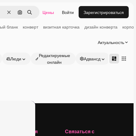
Цены
Войти
Зарегистрироваться
Очистить
Поиск по изображению
Поиск
ый бланк
конверт
визитная карточка
дизайн конверта
корпор
Актуальность
Редактируемые
Люди
Адвансд
онлайн
Компания
Связаться с