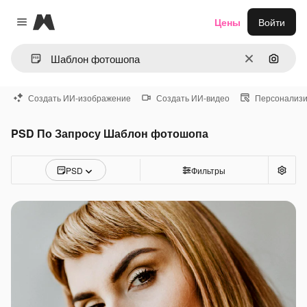
Magnific
Цены
Войти
Close menu
Очистить
Поиск 
Создать ИИ-изображение
Создать ИИ-видео
Персонализи
PSD По Запросу Шаблон фотошопа
PSD
Фильтры