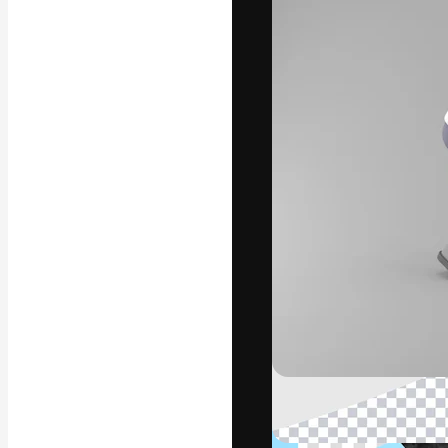
Креативная пл
ваших лучших 
подписчиков с
предприятий, а
Pусский