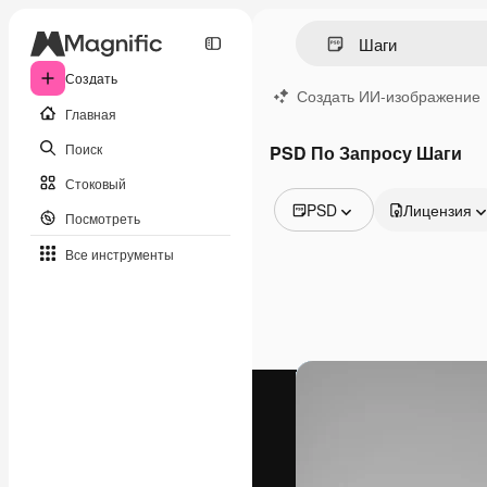
Создать
Создать ИИ-изображение
Главная
Поиск
PSD По Запросу Шаги
Стоковый
PSD
Лицензия
Посмотреть
Все изображения
Все инструменты
Векторы
Иллюстрации
Фотографии
PSD
Шаблоны
Мокапы
Видео
Видеоролик
Моушн-дизайн
Видеошаблоны
Иконки
3D-модели
Шрифты