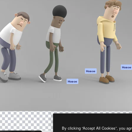
атформа для создания
Spaces
Academy
работ. Более 1 миллиона
ИИ-помощник
Документация п
реди креаторов,
Пакету ИИ
Генератор
гентств и студий.
изображений ИИ
Служба
поддержки
Генератор видео
ИИ
Условия и
положения
Генератор голоса
на основе ИИ
Политика
конфиденциальн
Стоковый контент
Оригиналы
MCP для
Новое
Новое
Claude/ChatGPT
Политика файло
cookie
Агенты
Новое
Центр доверия
API
Партнеры
Мобильное
приложение
Предприятие
Все инструменты
Magnific
By clicking “Accept All Cookies”, you agr