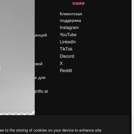
нами
Цены
о
О нас
Клиентская
поддержка
Reviews
Instagram
Вакансии
YouTube
Поиск тенденций
LinkedIn
Блог
TikTok
События
Discord
Slidesgo
ости
X
Продайте свой
контент
Reddit
в
Помещение для
прессы
Ищете magnific.ai
ee to the storing of cookies on your device to enhance site