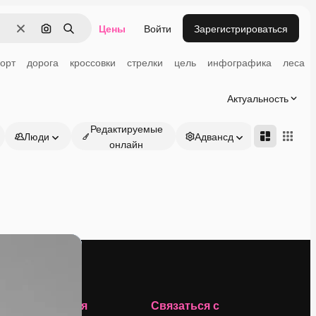
Цены
Войти
Зарегистрироваться
Очистить
Поиск по изображению
Поиск
орт
дорога
кроссовки
стрелки
цель
инфографика
леса
Актуальность
Редактируемые
Люди
Адвансд
онлайн
Компания
Связаться с