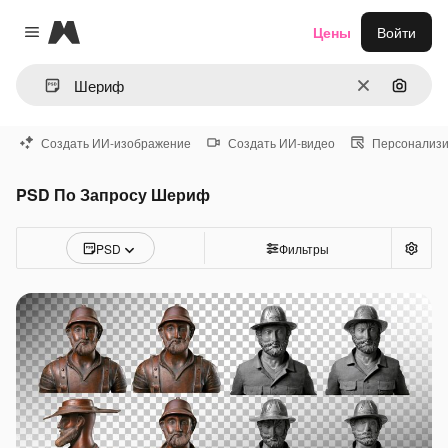
Magnific
Цены
Войти
Close menu
Очистить
Поиск 
Создать ИИ-изображение
Создать ИИ-видео
Персонализи
PSD По Запросу Шериф
PSD
Фильтры