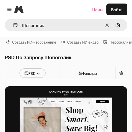
Magnific
Цены
Войти
Close menu
Очистить
Поиск 
Создать ИИ-изображение
Создать ИИ-видео
Персонализи
PSD По Запросу Шопоголик
PSD
Фильтры