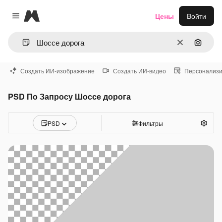
Magnific
Цены
Войти
Close menu
Очистить
Поиск 
Создать ИИ-изображение
Создать ИИ-видео
Персонализи
PSD По Запросу Шоссе дорога
PSD
Фильтры