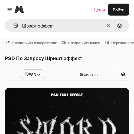
Magnific
Цены
Войти
Close menu
Очистить
Поиск 
Создать ИИ-изображение
Создать ИИ-видео
Персонализи
PSD По Запросу Шрифт эффект
PSD
Фильтры