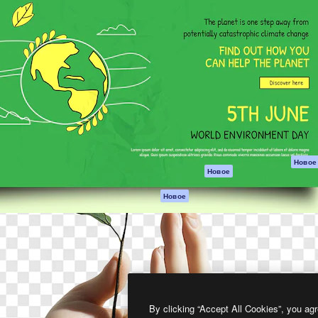
атформа для создания
Spaces
Academy
работ. Более 1 миллиона
ИИ-помощник
Документация п
реди креаторов,
Пакету ИИ
Генератор
гентств и студий.
изображений ИИ
Служба
поддержки
Генератор видео
ИИ
Условия и
положения
Генератор голоса
на основе ИИ
Политика
конфиденциальн
Стоковый контент
Оригиналы
MCP для
Новое
Новое
Claude/ChatGPT
Политика файло
cookie
Агенты
Новое
Центр доверия
API
Партнеры
Мобильное
приложение
Предприятие
Все инструменты
Magnific
By clicking “Accept All Cookies”, you agr