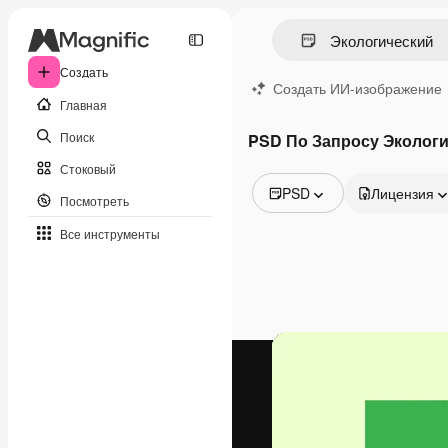
Создать
Создать ИИ-изображение
Главная
Поиск
PSD По Запросу Эколог
Стоковый
PSD
Лицензия
Посмотреть
Все изображения
Все инструменты
Векторы
Иллюстрации
Фотографии
PSD
Шаблоны
Мокапы
Видео
Видеоролик
Моушн-дизайн
Видеошаблоны
Иконки
3D-модели
Шрифты