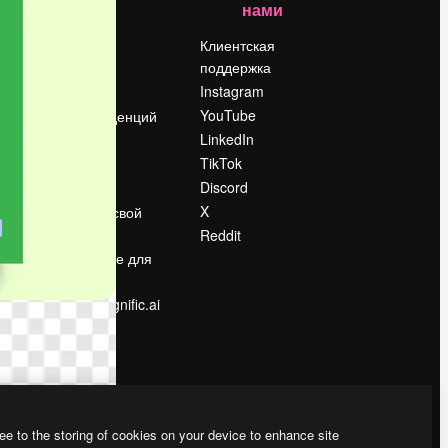
нами
Цены
о
О нас
Клиентская
поддержка
Reviews
Instagram
Вакансии
YouTube
Поиск тенденций
LinkedIn
Блог
TikTok
События
Discord
Slidesgo
ости
X
Продайте свой
контент
Reddit
в
Помещение для
прессы
Ищете magnific.ai
ee to the storing of cookies on your device to enhance site