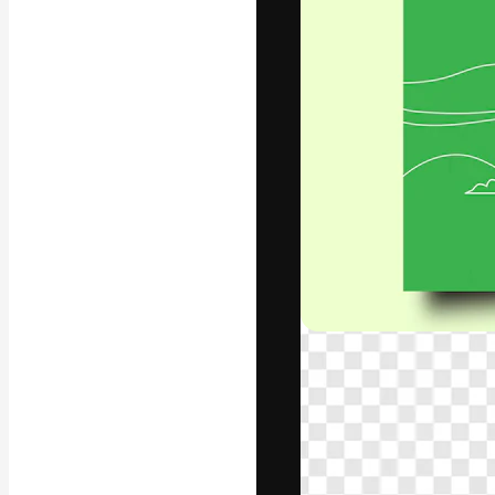
Креативная пл
ваших лучших 
подписчиков с
предприятий, а
Pусский