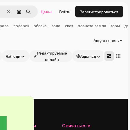
Цены
Войти
Зарегистрироваться
Очистить
Поиск по изображению
Поиск
трава
подарок
облака
вода
свет
планета земля
горы
де
Актуальность
Редактируемые
Люди
Адвансд
онлайн
Компания
Связаться с