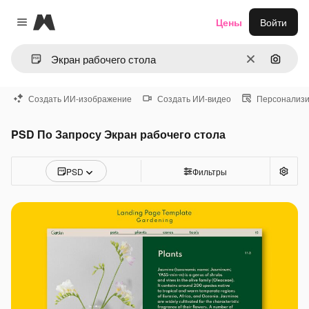
Magnific
Цены
Войти
Close menu
Очистить
Поиск 
Создать ИИ-изображение
Создать ИИ-видео
Персонализи
PSD По Запросу Экран рабочего стола
PSD
Фильтры