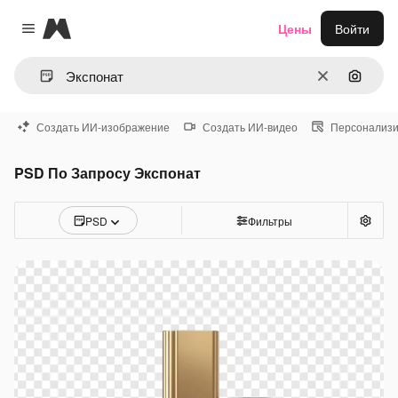
Magnific
Цены
Войти
Close menu
Очистить
Поиск 
Создать ИИ-изображение
Создать ИИ-видео
Персонализи
PSD По Запросу Экспонат
PSD
Фильтры