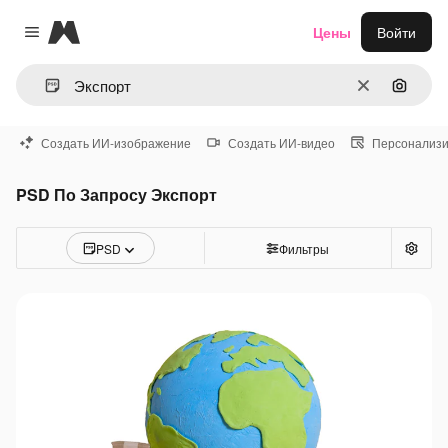
Magnific
Цены
Войти
Close menu
Очистить
Поиск 
Создать ИИ-изображение
Создать ИИ-видео
Персонализи
PSD По Запросу Экспорт
PSD
Фильтры