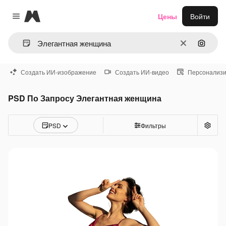
Magnific
Цены
Войти
Close menu
Очистить
Поиск 
Создать ИИ-изображение
Создать ИИ-видео
Персонализи
PSD По Запросу Элегантная женщина
PSD
Фильтры